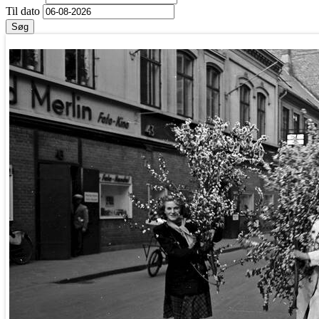
Til dato
Søg