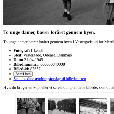
To unge damer, bærer foråret gennem byen.
To unge damer bærer foråret gennem byen I Vestergade ud for Merril
Fotograf:
Ukendt
Sted:
Vestergade, Odense, Danmark
Dato:
21-04-1945
Billednummer:
000050340008
Billed-id:
87657
Bestil foto
Send os dine ændringsforslag til billedteksten
Hvis du bruger en kopi eller et screendump af dette billede, skal du a