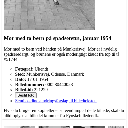
Mor med to børn på spadseretur, januar 1954
Mor med to børn ved hånden på Munkerisvej. Mor er i nydelig
spadseredargt, og børnene er også moderigtigt klædt fra top til tå.
#51744
Fotograf:
Ukendt
Sted:
Munkerisvej, Odense, Danmark
Dato:
17-01-1954
Billednummer:
000580440023
Billed-id:
221259
Bestil foto
Send os dine ændringsforslag til billedteksten
Hvis du bruger en kopi eller et screendump af dette billede, skal du
altid oplyse at billedet kommer fra Fynskebilleder.dk.