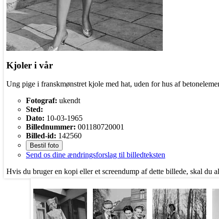
Kjoler i vår
Ung pige i franskmønstret kjole med hat, uden for hus af betonelemen
Fotograf:
ukendt
Sted:
Dato:
10-03-1965
Billednummer:
001180720001
Billed-id:
142560
Bestil foto
Send os dine ændringsforslag til billedteksten
Hvis du bruger en kopi eller et screendump af dette billede, skal du a