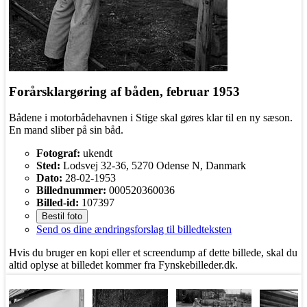
Forårsklargøring af båden, februar 1953
Bådene i motorbådehavnen i Stige skal gøres klar til en ny sæson.
En mand sliber på sin båd.
Fotograf:
ukendt
Sted:
Lodsvej 32-36, 5270 Odense N, Danmark
Dato:
28-02-1953
Billednummer:
000520360036
Billed-id:
107397
Bestil foto
Send os dine ændringsforslag til billedteksten
Hvis du bruger en kopi eller et screendump af dette billede, skal du
altid oplyse at billedet kommer fra Fynskebilleder.dk.